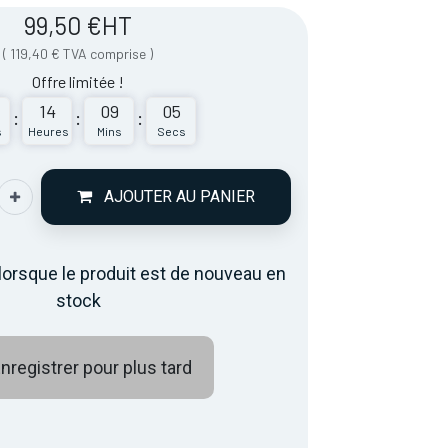
99,50
€
HT
(
119,40
€
TVA comprise
)
Offre limitée !
14
09
05
:
:
:
s
Heures
Mins
Secs
AJOUTER AU PANIER
lorsque le produit est de nouveau en
stock
nregistrer pour plus tard