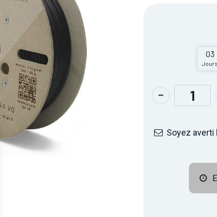
03
Jour
Soyez averti 
E