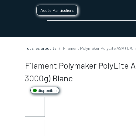
Accès Particuliers
SERVICES D'IMPRESSION 3D
SECTE
Tous les produits
Filament Polymaker PolyLite ASA (1.75
Filament Polymaker PolyLite A
3000g) Blanc
disponible