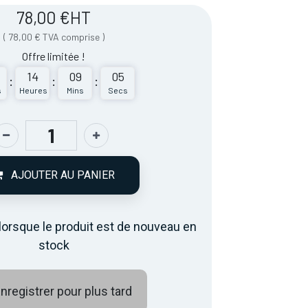
78,00
€
HT
(
78,00
€
TVA comprise
)
Offre limitée !
14
09
05
:
:
:
s
Heures
Mins
Secs
AJOUTER AU PANIER
lorsque le produit est de nouveau en
stock
nregistrer pour plus tard