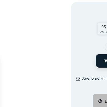
03
Jour
Soyez averti 
E