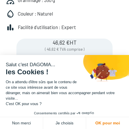
Grammage : 350 g
Couleur : Naturel
Facilité d'utilisation : Expert
46,62
€
HT
(
46,62
€
TVA comprise
)
Salut c'est DAGOMA...
les Cookies !
On a attendu d'être sûrs que le contenu de
ce site vous intéresse avant de vous
déranger, mais on aimerait bien vous accompagner pendant votre
visite...
C'est OK pour vous ?
Consentements certifiés par
ADD TO CART
Non merci
Je choisis
OK pour moi
Description