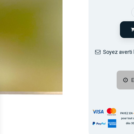
Soyez averti 
E