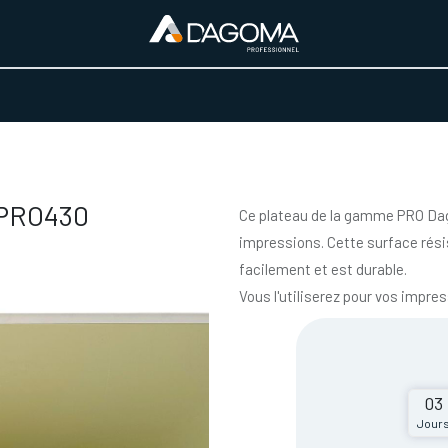
URS D'ACTIVITÉ
REALISATIONS
A PROPOS
BOUTIQUE
e PRO430
Ce plateau de la gamme PRO Dago
impressions. Cette surface résis
facilement et est durable.
Vous l'utiliserez pour vos impr
03
Jour