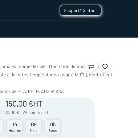
Support/Contact
0
CONTACT
ma est semi-flexible, il facilite le décrochage de vos
te à de fortes températures (jusqu'à 130°C), s'entretient
essions de PLA, PETG, ABS et ASA.
150,00
€
HT
(
180,00
€
TVA comprise
)
14
09
05
:
:
:
s
Heures
Mins
Secs