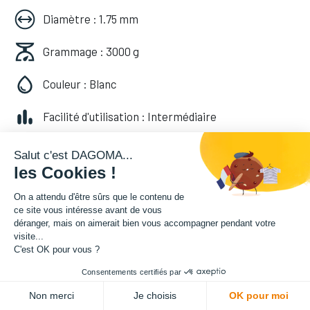
Diamètre : 1.75 mm
Grammage : 3000 g
Couleur : Blanc
Facilité d'utilisation : Intermédiaire
74,90
€
HT
Salut c'est DAGOMA...
les Cookies !
(
74,90
€
TVA comprise
)
On a attendu d'être sûrs que le contenu de
ce site vous intéresse avant de vous
déranger, mais on aimerait bien vous accompagner pendant votre
Soyez averti lorsque le produit est de
visite...
nouveau en stock
C'est OK pour vous ?
Consentements certifiés par
Enregistrer pour plus tard
Non merci
Je choisis
OK pour moi