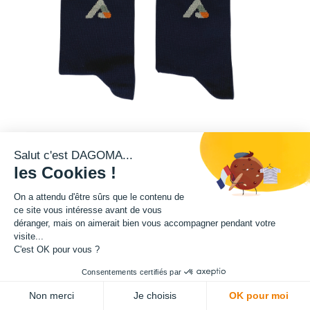
Salut c'est DAGOMA...
les Cookies !
Chaussettes DAGOMA tricotées dans le nord par l’entreprise Les Trois
Tricoteurs.
On a attendu d'être sûrs que le contenu de
Matière : coton biologique et polyamide recyclé
ce site vous intéresse avant de vous
déranger, mais on aimerait bien vous accompagner pendant votre
Taille : 42/44. Disponible aussi en 39/41.
visite...
C'est OK pour vous ?
Pour en savoir plus, voir plus bas sur la page.
Consentements certifiés par
9,99
€
HT
ADD TO CART
Non merci
Je choisis
OK pour moi
(
9,99
€
TVA comprise
)