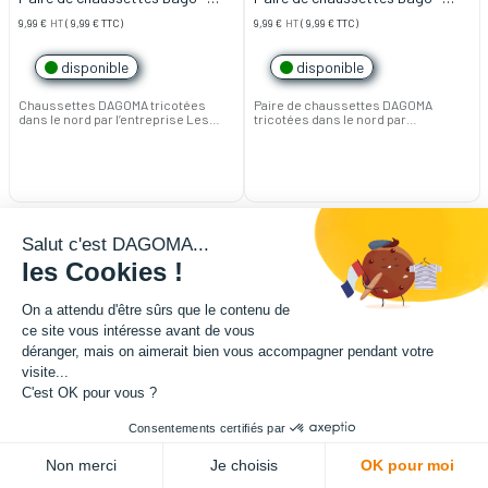
Taille 42/44
Taille 39/41
9,99
€
HT
(
9,99
€
TTC)
9,99
€
HT
(
9,99
€
TTC)
disponible
disponible
Chaussettes DAGOMA tricotées
Paire de chaussettes DAGOMA
dans le nord par l’entreprise Les
tricotées dans le nord par
Trois Tricoteurs.
l'entreprise Les Trois Tricoteurs.
Matière : coton biologique et
Matière : coton biologique et
polyamide recyclé
polyamide recyclé
Taille : 42/44. Disponible aussi en
Taille : 39/41. Disponible aussi en
39/41.
42/44.
Pour en savoir plus, voir plus bas
Pour en savoir plus, voir plus bas
sur la page.
sur la page.
Salut c'est DAGOMA...
les Cookies !
On a attendu d'être sûrs que le contenu de
ce site vous intéresse avant de vous
déranger, mais on aimerait bien vous accompagner pendant votre
visite...
C'est OK pour vous ?
Consentements certifiés par
L'expertise de la fabrication additive francaise, au service de vos
Non merci
Je choisis
OK pour moi
projets.