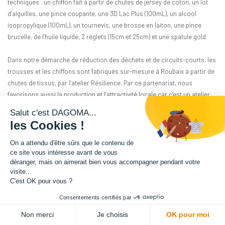
techniques : un chiffon fait à partir de chutes de jersey de coton, un lot
d’aiguilles, une pince coupante, une 3D Lac Plus (100mL), un alcool
isopropylique (100mL), un tournevis, une brosse en laiton, une pince
brucelle, de l’huile liquide, 2 réglets (15cm et 25cm) et une spatule gold.
Dans notre démarche de réduction des déchets et de circuits-courts, les
trousses et les chiffons sont fabriqués sur-mesure à Roubaix à partir de
chutes de tissus, par l’atelier Résilience. Par ce partenariat, nous
favorisons aussi la production et l’attractivité locale car c’est un atelier
d’insertion professionnelle.
Salut c'est DAGOMA...
les Cookies !
La trousse et le chiffon étant issus de la récupération de textiles, leur
couleur peut varier (blanc, beige, ou bleu pour la trousse, et gris pour le
On a attendu d'être sûrs que le contenu de
chiffon).
ce site vous intéresse avant de vous
déranger, mais on aimerait bien vous accompagner pendant votre
41,66
€
HT
visite...
(
41,66
€
TVA comprise
)
C'est OK pour vous ?
Consentements certifiés par
ADD TO CART
Non merci
Je choisis
OK pour moi