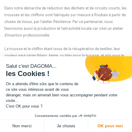
Dans notre démarche de réduction des déchets et de circuits-courts, les
trousses et les chiffons sont fabriqués sur-mesure à Roubaix à partir de
chutes de tissus, par l’atelier Résilience. Par ce partenariat, nous
favorisons aussi la production et l’attractivité locale car c’est un atelier
d’insertion professionnelle.
La trousse et le chiffon étant issus de la récupération de textiles, leur
couleur peut varier (blanc, beige, ou bleu pour la trousse, et gris pour le
chiffon).
Salut c'est DAGOMA...
29,16
€
HT
les Cookies !
(
29,16
€
TVA comprise
)
On a attendu d'être sûrs que le contenu de
ce site vous intéresse avant de vous
déranger, mais on aimerait bien vous accompagner pendant votre
visite...
C'est OK pour vous ?
Consentements certifiés par
ADD TO CART
Non merci
Je choisis
OK pour moi