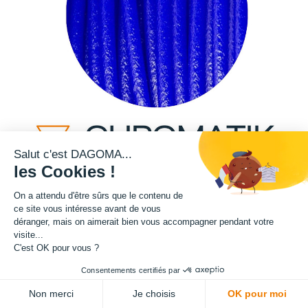
Salut c'est DAGOMA...
les Cookies !
On a attendu d'être sûrs que le contenu de
ce site vous intéresse avant de vous
Cette bobine de filament de la teinte bleue fait partie de notre gamme de
déranger, mais on aimerait bien vous accompagner pendant votre
filament PRO. Grâce à un ajout de microfibre de verre dans sa
visite...
composition, ce filament présente une exceptionnelle qualité en terme de
C'est OK pour vous ?
robustesse. Rigidité, résistance au choc, résistance aux effets de
Consentements certifiés par
tractions : tout y est pour l'impression des pièces que vous souhaitez les
ADD TO CART
plus durables et rigides possible. Ce filament réputé technique est donc
Non merci
Je choisis
OK pour moi