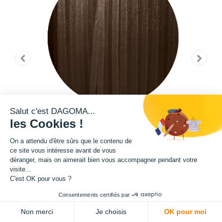
Salut c'est DAGOMA...
les Cookies !
On a attendu d'être sûrs que le contenu de
ce site vous intéresse avant de vous
déranger, mais on aimerait bien vous accompagner pendant votre
visite...
C'est OK pour vous ?
Cette bobine de filament de la teinte Pantone 476 C fait partie de notre
Consentements certifiés par
gamme de filament PRO. Grâce à un ajout de microfibre de verre dans sa
ADD TO CART
Non merci
Je choisis
OK pour moi
composition, ce filament présente une exceptionnelle qualité en terme de