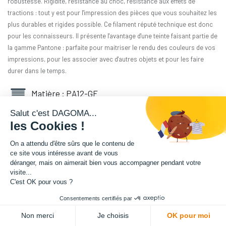
robustesse. Rigidité, résistance au choc, résistance aux effets de
tractions : tout y est pour l'impression des pièces que vous souhaitez les
plus durables et rigides possible. Ce filament réputé technique est donc
pour les connaisseurs. Il présente l'avantage d'une teinte faisant partie de
la gamme Pantone : parfaite pour maitriser le rendu des couleurs de vos
impressions, pour les associer avec d'autres objets et pour les faire
durer dans le temps.
Matière : PA12-GF
Salut c'est DAGOMA...
Diamètre : 1.75 mm
les Cookies !
Grammage : 3000 g
On a attendu d'être sûrs que le contenu de
ce site vous intéresse avant de vous
déranger, mais on aimerait bien vous accompagner pendant votre
Couleur : Citron Vert
visite...
C'est OK pour vous ?
Facilité d'utilisation : Intermédiaire
Consentements certifiés par
341,67
€
HT
Non merci
Je choisis
OK pour moi