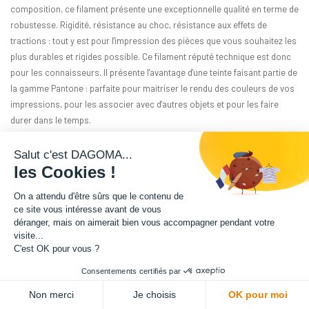
composition, ce filament présente une exceptionnelle qualité en terme de
robustesse. Rigidité, résistance au choc, résistance aux effets de
tractions : tout y est pour l'impression des pièces que vous souhaitez les
plus durables et rigides possible. Ce filament réputé technique est donc
pour les connaisseurs. Il présente l'avantage d'une teinte faisant partie de
la gamme Pantone : parfaite pour maitriser le rendu des couleurs de vos
impressions, pour les associer avec d'autres objets et pour les faire
durer dans le temps.
Matière : PA12-GF
Salut c'est DAGOMA...
les Cookies !
Diamètre : 1.75 mm
On a attendu d'être sûrs que le contenu de
ce site vous intéresse avant de vous
Grammage : 1800 g
déranger, mais on aimerait bien vous accompagner pendant votre
visite...
Couleur : Chocolat
C'est OK pour vous ?
Consentements certifiés par
Facilité d'utilisation : Intermédiaire
Non merci
Je choisis
OK pour moi