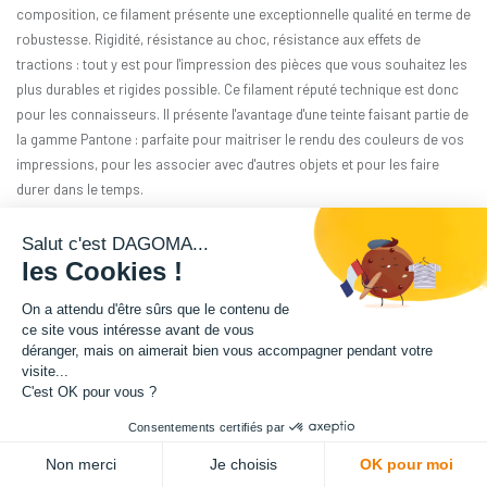
composition, ce filament présente une exceptionnelle qualité en terme de
robustesse. Rigidité, résistance au choc, résistance aux effets de
tractions : tout y est pour l'impression des pièces que vous souhaitez les
plus durables et rigides possible. Ce filament réputé technique est donc
pour les connaisseurs. Il présente l'avantage d'une teinte faisant partie de
la gamme Pantone : parfaite pour maitriser le rendu des couleurs de vos
impressions, pour les associer avec d'autres objets et pour les faire
durer dans le temps.
Matière : PA12-GF
Salut c'est DAGOMA...
les Cookies !
Diamètre : 1.75 mm
On a attendu d'être sûrs que le contenu de
ce site vous intéresse avant de vous
Grammage : 1800 g
déranger, mais on aimerait bien vous accompagner pendant votre
visite...
Couleur : Rouge Cerise
C'est OK pour vous ?
Consentements certifiés par
Facilité d'utilisation : Intermédiaire
Non merci
Je choisis
OK pour moi