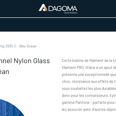
URS D'ACTIVITÉ
REALISATIONS
A PROPOS
BOUTIQUE
00g 2935 C - Bleu Océan
nnel Nylon Glass
Cette bobine de filament de la 
filament PRO. Grâce à un ajout d
éan
présente une exceptionnelle qua
choc, résistance aux effets de t
vous souhaitez les plus durables
donc pour les connaisseurs. Il pr
gamme Pantone : parfaite pour m
les associer avec d'autres objets