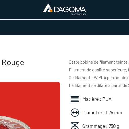
URS D'ACTIVITÉ
REALISATIONS
A PROPOS
BOUTIQUE
g Rouge
Cette bobine de filament teinte
Filament de qualité supérieure, 
Ce filament LW PLA permet de ré
Le filament se dilate à partir d
Matière : PLA
Diamètre : 1.75 mm
Grammage : 750 g