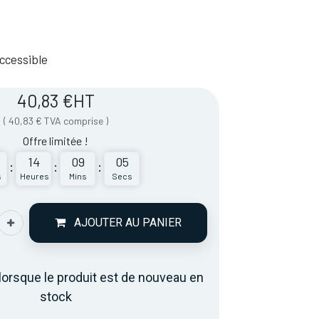
 Accessible
40,83
€
HT
(
40,83
€
TVA comprise
)
Offre limitée !
14
09
05
:
:
:
s
Heures
Mins
Secs
AJOUTER AU PANIER
lorsque le produit est de nouveau en
stock