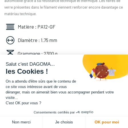
automobile grâce à sa résistance technique et thermique. Les fibres de
verre présentes dans le filament viennent renforcer encore davantage ce
matériau technique.
Matière : PA12-GF
Diamètre : 1.75 mm
Grammage : 2300 g
Salut c'est DAGOMA...
Couleur : Naturel
les Cookies !
Facilité d'utilisation : Intermédiaire
On a attendu d'être sûrs que le contenu de
ce site vous intéresse avant de vous
déranger, mais on aimerait bien vous accompagner pendant votre
333,33
€
HT
visite...
(
333,33
€
TVA comprise
)
C'est OK pour vous ?
Consentements certifiés par
DEMANDER UN DEVIS
Non merci
Je choisis
OK pour moi