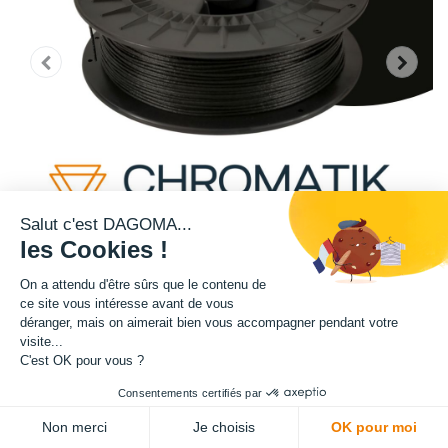
Salut c'est DAGOMA...
les Cookies !
On a attendu d'être sûrs que le contenu de
ce site vous intéresse avant de vous
déranger, mais on aimerait bien vous accompagner pendant votre
Cette bobine de filament teinte noire fait partie de notre gamme de
visite...
filament PRO. Filament à base de Nylon (Polyamide), il est extrêmement
C'est OK pour vous ?
polyvalent et technique. Souvent utilisé dans l'industrie mécanique et
Consentements certifiés par
automobile grâce à sa résistance technique et thermique. Les fibres de
verre présentes dans le filament viennent renforcer encore davantage ce
Non merci
Je choisis
OK pour moi
matériau technique.