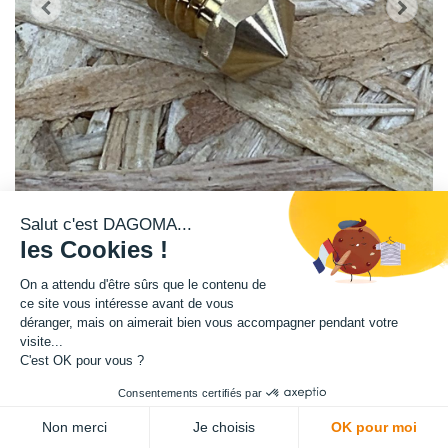
Salut c'est DAGOMA...
les Cookies !
Ce bec de buse en laiton 0.20 mm, imprime des filaments de 1.75 mm.
On a attendu d'être sûrs que le contenu de
Dagoma vous permet de changer votre bec de buse vous-même.
ce site vous intéresse avant de vous
Attention l'opération de modification de buse est à faire, seulement si
déranger, mais on aimerait bien vous accompagner pendant votre
visite...
vous avez les connaissances nécessaires pour le faire vous-même. En
C'est OK pour vous ?
cas de dégradation de votre imprimante, vous perdrez automatiquement
votre garantie.
Consentements certifiés par
Ce produit fait partie du grenier club Dagoma. Il n'est donc pas soumis à
ADD TO CART
Non merci
Je choisis
OK pour moi
la garantie et au service après-vente Dagoma. En cas de questions, nous