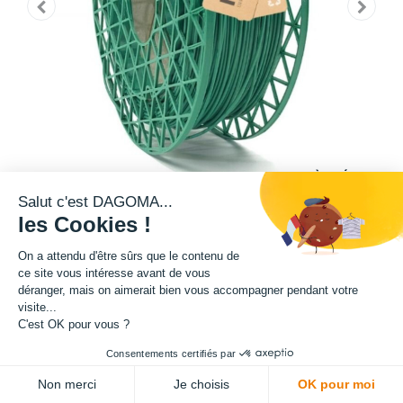
Salut c'est DAGOMA...
les Cookies !
Filament éco-conçu, reconnu pour sa facilité d’impression, à base de
On a attendu d'être sûrs que le contenu de
PLA recyclé et recyclable, issu de la production française (chez notre
ce site vous intéresse avant de vous
partenaire Francofil en Seine-Maritime).
déranger, mais on aimerait bien vous accompagner pendant votre
visite...
Bobine de 500g.
C'est OK pour vous ?
Note : pour utiliser ce produit, il est nécessaire de prévoir une paire de
Consentements certifiés par
flasques, disponible dans notre boutique en ligne.
Non merci
Je choisis
OK pour moi