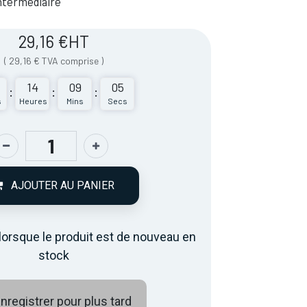
 Intermédiaire
29,16
€
HT
(
29,16
€
TVA comprise
)
14
09
05
:
:
:
s
Heures
Mins
Secs
AJOUTER AU PANIER
lorsque le produit est de nouveau en
stock
nregistrer pour plus tard