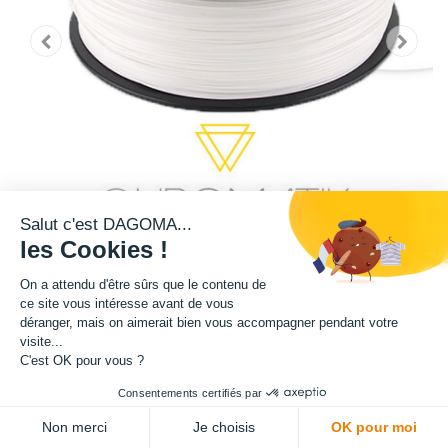
Salut c'est DAGOMA...
les Cookies !
On a attendu d'être sûrs que le contenu de
ce site vous intéresse avant de vous
Cette bobine de teinte blanche est disponible en format 750g et 2,2kg.
déranger, mais on aimerait bien vous accompagner pendant votre
visite...
Matière : PLA
C'est OK pour vous ?
Consentements certifiés par
Diamètre : 1.75 mm
Non merci
Je choisis
OK pour moi
ADD TO CART