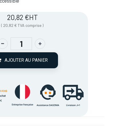
 Accessible
20,82
€
HT
(
20,82
€
TVA comprise
)
AJOUTER AU PANIER