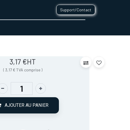
Support/Contact
0
CONTACT
3,17
€
HT
(
3,17
€
TVA comprise
)
AJOUTER AU PANIER