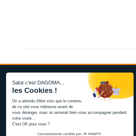
Salut c'est DAGOMA...
les Cookies !
L'expertise de la fabrication additive francaise, au service
On a attendu d'être sûrs que le contenu
de vos projets.
de ce site vous intéresse avant de
vous déranger, mais on aimerait bien vous accompagner pendant
votre visite...
TISSEL
C'est OK pour vous ?
84 avenue de la Fosse aux Chenes
59100 Roubaix, France
Consentements certifiés par