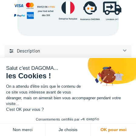
Description
Salut c'est DAGOMA...
les Cookies !
On a attendu d'être sûrs que le contenu de
ce site vous intéresse avant de vous
L'expertise de la fabrication additive francaise, au service de vos
déranger, mais on aimerait bien vous accompagner pendant votre
projets.
visite...
C'est OK pour vous ?
TISSEL
Consentements certifiés par
84 avenue de la Fosse aux Chenes
ADD TO CART
Non merci
Je choisis
OK pour moi
59100 Roubaix, France