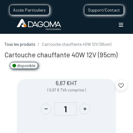
Accès Particuliers
Support/Contact
Tous les produits
Cartouche chauffante 40W 12V (95cm)
Cartouche chauffante 40W 12V (95cm)
disponible
6,67
€
HT
(
6,67
€
TVA comprise
)