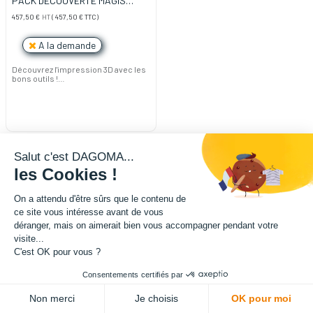
PACK DÉCOUVERTE MAGIS
(l'essentiel de l'impression 3D)
457,50
€
HT
(
457,50
€
TTC)
A la demande
Découvrez l'impression 3D avec les
bons outils !
Stop à la recherche sur les sites
internet, les blogs et les réseaux
sociaux pour choisir les bons
produits afin de bien commencer
dans l'impression 3D.
DAGOMA a construit ce pack
"DÉCOUVERTE" composé de
produits indispensables et
Salut c'est DAGOMA...
basiques pour entrer sereinement
et efficacement dans le monde de
les Cookies !
l'impression 3D.
Retrouvez dans ce pack : une
imprimante 3D Magis, une bobine de
On a attendu d'être sûrs que le contenu de
filament Chromatik gris anthracite
ce site vous intéresse avant de vous
(750 grammes), une brosse à poils
durs en laiton, une pince coupante
déranger, mais on aimerait bien vous accompagner pendant votre
américaine et un dérouleur de
visite...
bobine horizontal.
C'est OK pour vous ?
Accès à notre Formation 21 jours +
guide numérique.
Consentements certifiés par
Non merci
Je choisis
OK pour moi