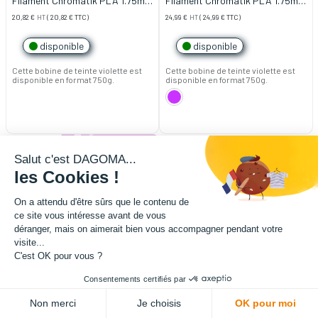
Filament Chromatik PLA 1.75mm
Filament Chromatik PLA 1.75mm
- Ultra Violet (750g)
- Violet Pailleté (750g)
20,82
€
HT
(
20,82
€
TTC)
24,99
€
HT
(
24,99
€
TTC)
disponible
disponible
Cette bobine de teinte violette est
Cette bobine de teinte violette est
disponible en format 750g.
disponible en format 750g.
Salut c'est DAGOMA...
les Cookies !
On a attendu d'être sûrs que le contenu de
ce site vous intéresse avant de vous
déranger, mais on aimerait bien vous accompagner pendant votre
visite...
C'est OK pour vous ?
Consentements certifiés par
Non merci
Je choisis
OK pour moi
Filament Chromatik PLA 1.75mm