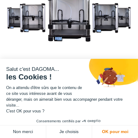
La puissance de l'impression 3D au service des professionnels
Salut c'est DAGOMA...
les Cookies !
et des entreprises
! Cette imprimante 3D professionnelle grand
format incarne notre passion pour l'innovation et notre
On a attendu d'être sûrs que le contenu de
ce site vous intéresse avant de vous
engagement à répondre aux besoins des entreprises, des
déranger, mais on aimerait bien vous accompagner pendant votre
visite...
professionnels et des industriels.
C'est OK pour vous ?
Consentements certifiés par
La PRO430 est née de notre profonde compréhension des défis
Non merci
Je choisis
OK pour moi
auxquels les entreprises sont confrontées dans leur quête de