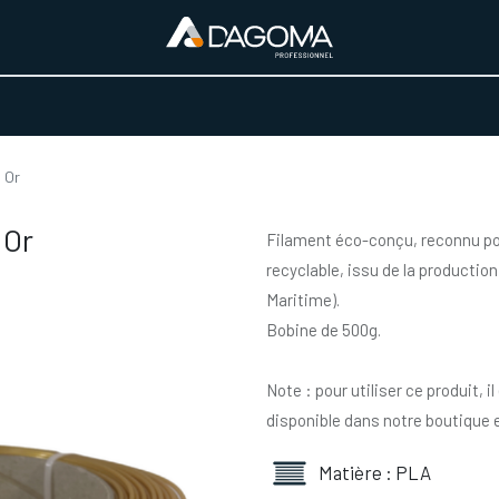
URS D'ACTIVITÉ
REALISATIONS
A PROPOS
BOUTIQUE
 Or
 Or
Filament éco-conçu, reconnu pou
recyclable, issu de la productio
Maritime).
Bobine de 500g.
Note : pour utiliser ce produit, 
disponible dans notre boutique e
Matière : PLA