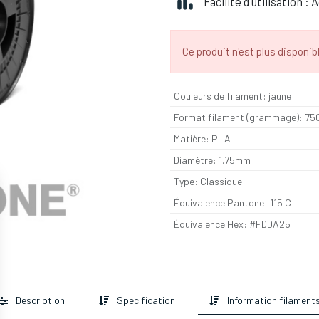
Facilité d'utilisation :
Ce produit n'est plus disponibl
Couleurs de filament
:
jaune
Format filament (grammage)
:
75
Matière
:
PLA
Diamètre
:
1.75mm
Type
:
Classique
Équivalence Pantone
:
115 C
Équivalence Hex
:
#FDDA25
Description
Specification
Information filament