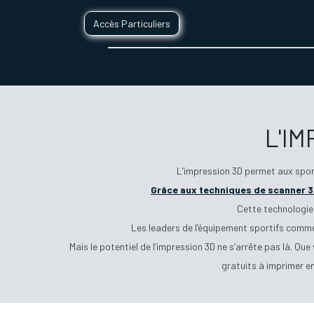
Accès Particuliers
SERVICES D'IMPRESSION 3D
SECTE
L'I
L’impression 3D permet aux spor
Grâce aux techniques de scanner 
Cette technologie 
Les leaders de l’équipement sportifs comme 
Mais le potentiel de l’impression 3D ne s’arrête pas là. Q
gratuits à imprimer en