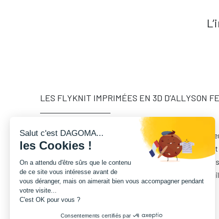
L’
LES FLYKNIT IMPRIMÉES EN 3D D’ALLYSON FE
Salut c'est DAGOMA...
L’impression 3D est de plus en plus utilisée pour l’équip
les Cookies !
développé des chaussures d'athlétisme, les Flyknit dont 
imprimée en 3D afin que la sprinteuse Allyson Felix puis
On a attendu d'être sûrs que le contenu
de ce site vous intéresse avant de
aux JO de Rio en 2016. Cette technologie permet un meill
vous déranger, mais on aimerait bien vous accompagner pendant
meilleure adaptation de la chaussure à l’athlète.
votre visite...
C'est OK pour vous ?
Consentements certifiés par