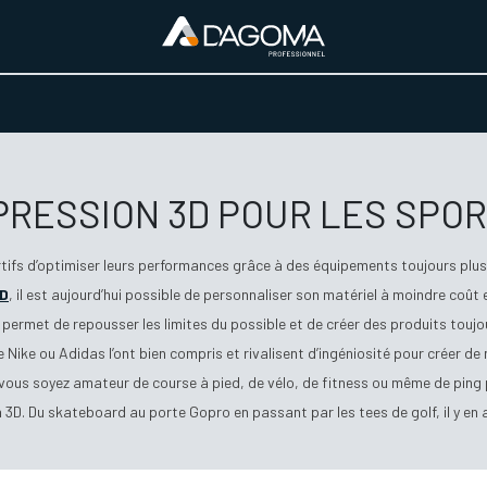
URS D'ACTIVITÉ
REALISATIONS
A PROPOS
BOUTIQUE
MPRESSION 3D POUR LES SPOR
tifs d’optimiser leurs performances grâce à des équipements toujours plus 
3D
, il est aujourd’hui possible de personnaliser son matériel à moindre coût
permet de repousser les limites du possible et de créer des produits toujo
Nike ou Adidas l’ont bien compris et rivalisent d’ingéniosité pour créer de 
ue vous soyez amateur de course à pied, de vélo, de fitness ou même de ping
 3D. Du skateboard au porte Gopro en passant par les tees de golf, il y en 