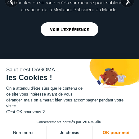
❮
❯
400 moules en silicone créés sur-mesure pour sublimer les
créations de la Meilleure Pâtissière du Monde.
VOIR L'EXPÉRIENCE
Salut c'est DAGOMA...
les Cookies !
On a attendu d'être sûrs que le contenu de
ce site vous intéresse avant de vous
déranger, mais on aimerait bien vous accompagner pendant votre
visite...
C'est OK pour vous ?
Consentements certifiés par
Non merci
Je choisis
OK pour moi
VOTRE USINE 3D EN FRANCE ·