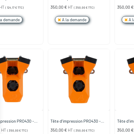
iamètre de Buse)
INSERT PTFE - 0.6mm Laiton
INSERT P
HT
350,00
€
HT
350,00
€
(
124,17
€
TTC)
(
350,00
€
TTC)
la demande
A la demande
A l
mpression PRO430 -
Tête d'impression PRO430 -
Tête d'i
nox
0.4mm Inox
0.6mm In
€
HT
350,00
€
HT
350,00
€
(
350,00
€
TTC)
(
350,00
€
TTC)