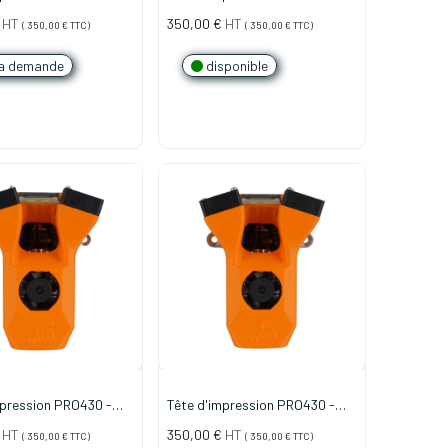
TFE - 0.8mm Laiton
INSERT PTFE - 0.4mm Laiton
HT
350,00
€
HT
(
350,00
€
TTC)
(
350,00
€
TTC)
a demande
disponible
mpression PRO430 -
Tête d'impression PRO430 -
ox
0.8mm Inox
HT
350,00
€
HT
(
350,00
€
TTC)
(
350,00
€
TTC)