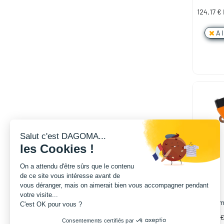
0.8mm (D
124,17
€
A 
Salut c'est DAGOMA...
les Cookies !
On a attendu d'être sûrs que le contenu
de ce site vous intéresse avant de
vous déranger, mais on aimerait bien vous accompagner pendant
votre visite...
Tête d'i
C'est OK pour vous ?
0.2mm I
350,00
Consentements certifiés par