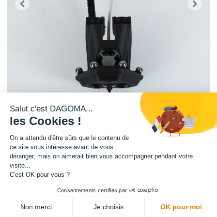
Salut c'est DAGOMA...
les Cookies !
Tête d'impression SIGMA PRO Haute température, compatible avec une
On a attendu d'être sûrs que le contenu de
imprimante 3D professionnelle SIGMA PRO de DAGOMA.
ce site vous intéresse avant de vous
déranger, mais on aimerait bien vous accompagner pendant votre
visite...
Une tête d'impression atteignant des températures plus élevées qu'une
C'est OK pour vous ?
tête Standard, imprimant un large spectre de matériaux, capable de
donner vie à vos idées les plus complexes !
Consentements certifiés par
Non merci
Je choisis
OK pour moi
Cette tête est équipée d'une buse acier trempé, d'une jonction Titan, d'un