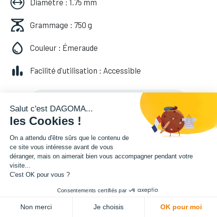
Diamètre : 1.75 mm
Grammage : 750 g
Couleur : Émeraude
Facilité d'utilisation : Accessible
20,82
€
HT
(
20,82
€
TVA comprise
)
Salut c'est DAGOMA...
les Cookies !
On a attendu d'être sûrs que le contenu de
ce site vous intéresse avant de vous
déranger, mais on aimerait bien vous accompagner pendant votre
visite...
C'est OK pour vous ?
Consentements certifiés par
ADD TO CART
Non merci
Je choisis
OK pour moi