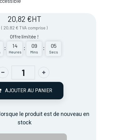
 Accessible
20,82
€
HT
(
20,82
€
TVA comprise
)
Offre limitée !
14
09
05
:
:
:
s
Heures
Mins
Secs
AJOUTER AU PANIER
lorsque le produit est de nouveau en
stock