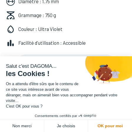
Diamètre : 1.75 mm
Grammage : 750 g
Couleur : Ultra Violet
Facilité d'utilisation : Accessible
20,82
€
HT
(
20,82
€
TVA comprise
)
Salut c'est DAGOMA...
les Cookies !
On a attendu d'être sûrs que le contenu de
ce site vous intéresse avant de vous
déranger, mais on aimerait bien vous accompagner pendant votre
visite...
C'est OK pour vous ?
Consentements certifiés par
ADD TO CART
Non merci
Je choisis
OK pour moi