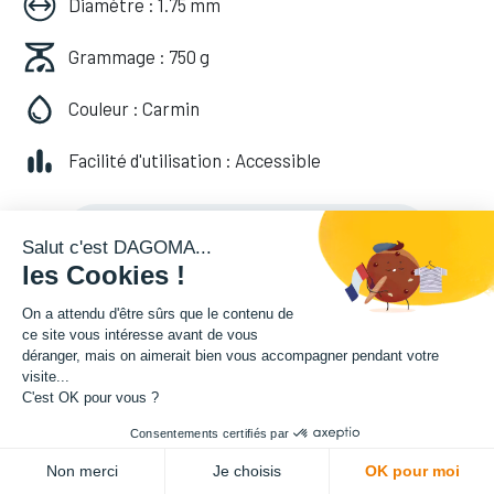
Diamètre : 1.75 mm
Grammage : 750 g
Couleur : Carmin
Facilité d'utilisation : Accessible
20,82
€
HT
(
20,82
€
TVA comprise
)
Salut c'est DAGOMA...
les Cookies !
On a attendu d'être sûrs que le contenu de
ce site vous intéresse avant de vous
déranger, mais on aimerait bien vous accompagner pendant votre
visite...
C'est OK pour vous ?
Consentements certifiés par
ADD TO CART
Non merci
Je choisis
OK pour moi