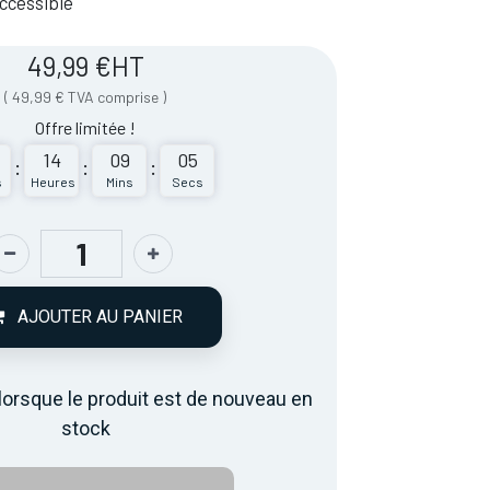
 Accessible
49,99
€
HT
(
49,99
€
TVA comprise
)
Offre limitée !
14
09
05
:
:
:
s
Heures
Mins
Secs
AJOUTER AU PANIER
lorsque le produit est de nouveau en
stock