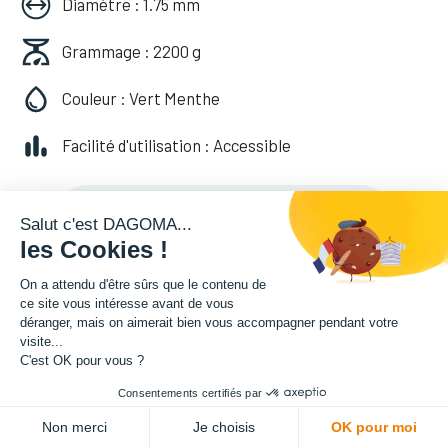
Diamètre : 1.75 mm
Grammage : 2200 g
Couleur : Vert Menthe
Facilité d'utilisation : Accessible
49,99
€
HT
(
49,99
€
TVA comprise
)
Salut c'est DAGOMA...
les Cookies !
On a attendu d'être sûrs que le contenu de
ce site vous intéresse avant de vous
déranger, mais on aimerait bien vous accompagner pendant votre
visite...
C'est OK pour vous ?
Consentements certifiés par
ADD TO CART
Non merci
Je choisis
OK pour moi