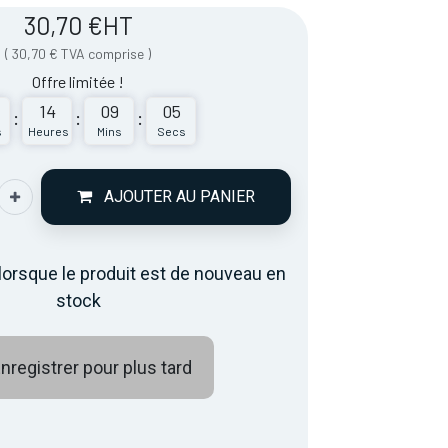
30,70
€
HT
(
30,70
€
TVA comprise
)
Offre limitée !
14
09
05
:
:
:
s
Heures
Mins
Secs
AJOUTER AU PANIER
lorsque le produit est de nouveau en
stock
nregistrer pour plus tard