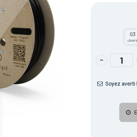
03
Jour
Soyez averti 
E