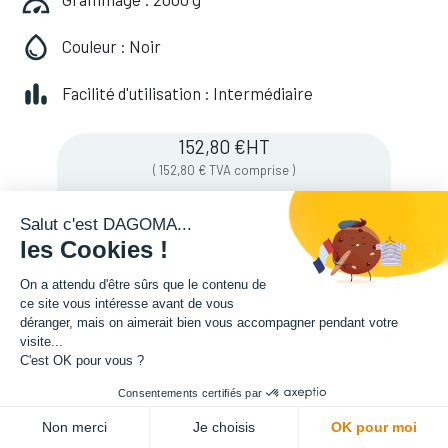
Couleur : Noir
Facilité d'utilisation : Intermédiaire
152,80
€
HT
(
152,80
€
TVA comprise
)
Salut c'est DAGOMA...
les Cookies !
Soyez averti lorsque le produit est de
nouveau en stock
On a attendu d'être sûrs que le contenu de
ce site vous intéresse avant de vous
déranger, mais on aimerait bien vous accompagner pendant votre
visite...
Enregistrer pour plus tard
C'est OK pour vous ?
Consentements certifiés par
Non merci
Je choisis
OK pour moi