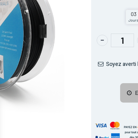
03
Jour
Soyez averti 
E