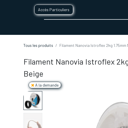
Accès Particuliers
SERVICES D'IMPRESSION 3D
SECTE
Tous les produits
Filament Nanovia Istroflex 2kg 1.75mm 
Filament Nanovia Istroflex 2k
Beige
A la demande