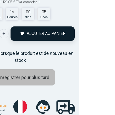
(
121,05
€
TVA comprise
)
14
09
05
:
:
:
s
Heures
Mins
Secs
AJOUTER AU PANIER
lorsque le produit est de nouveau en
stock
nregistrer pour plus tard