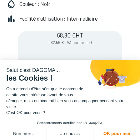
Couleur : Noir
Facilité d'utilisation : Intermédiaire
68,80
€
HT
(
82,56
€
TVA comprise
)
Soyez averti lorsque le produit est de
Salut c'est DAGOMA...
nouveau en stock
les Cookies !
On a attendu d'être sûrs que le contenu de
ce site vous intéresse avant de vous
Enregistrer pour plus tard
déranger, mais on aimerait bien vous accompagner pendant votre
visite...
C'est OK pour vous ?
Consentements certifiés par
Non merci
Je choisis
OK pour moi