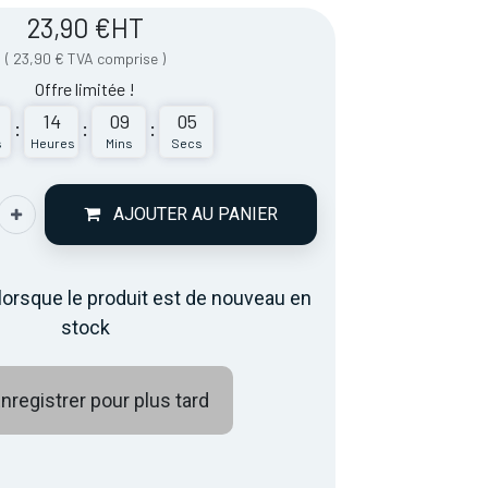
23,90
€
HT
(
23,90
€
TVA comprise
)
Offre limitée !
14
09
05
:
:
:
s
Heures
Mins
Secs
AJOUTER AU PANIER
lorsque le produit est de nouveau en
stock
nregistrer pour plus tard