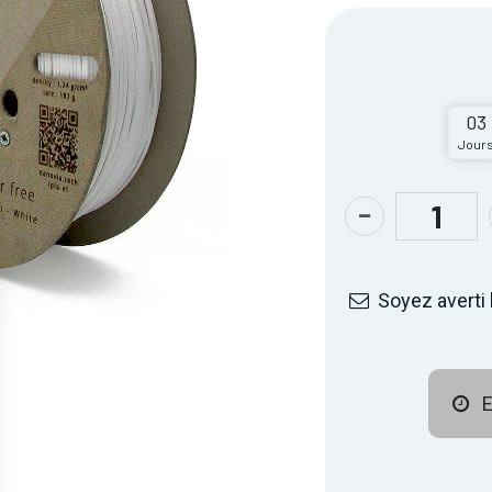
03
Jour
Soyez averti 
E