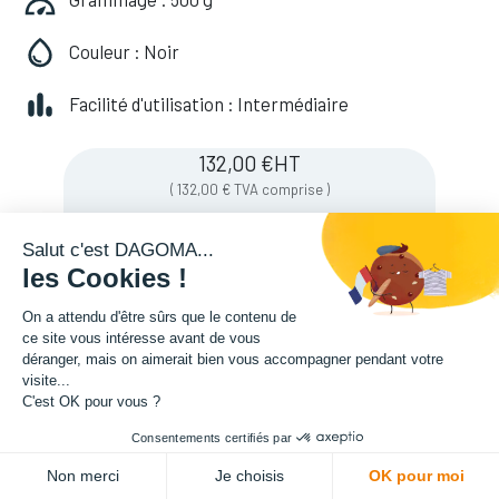
Couleur : Noir
Facilité d'utilisation : Intermédiaire
132,00
€
HT
(
132,00
€
TVA comprise
)
Salut c'est DAGOMA...
les Cookies !
Soyez averti lorsque le produit est de
nouveau en stock
On a attendu d'être sûrs que le contenu de
ce site vous intéresse avant de vous
déranger, mais on aimerait bien vous accompagner pendant votre
visite...
Enregistrer pour plus tard
C'est OK pour vous ?
Consentements certifiés par
Non merci
Je choisis
OK pour moi