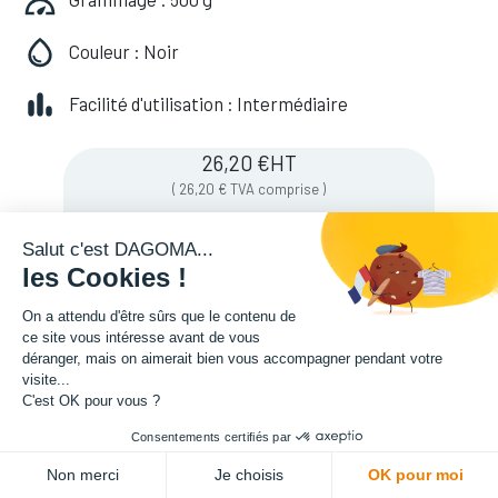
Couleur : Noir
Facilité d'utilisation : Intermédiaire
26,20
€
HT
(
26,20
€
TVA comprise
)
Salut c'est DAGOMA...
les Cookies !
On a attendu d'être sûrs que le contenu de
ce site vous intéresse avant de vous
déranger, mais on aimerait bien vous accompagner pendant votre
visite...
C'est OK pour vous ?
Consentements certifiés par
ADD TO CART
Non merci
Je choisis
OK pour moi
Description