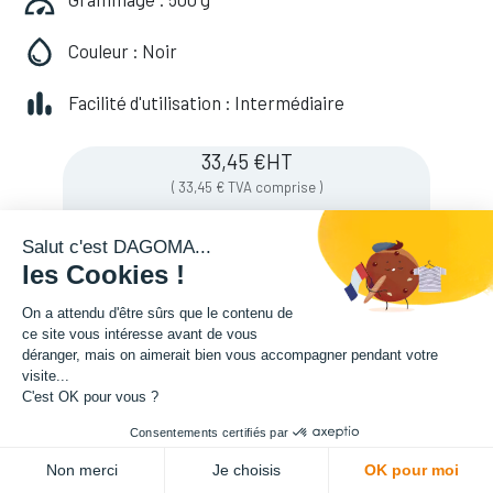
Couleur : Noir
Facilité d'utilisation : Intermédiaire
33,45
€
HT
(
33,45
€
TVA comprise
)
Salut c'est DAGOMA...
les Cookies !
Soyez averti lorsque le produit est de
nouveau en stock
On a attendu d'être sûrs que le contenu de
ce site vous intéresse avant de vous
déranger, mais on aimerait bien vous accompagner pendant votre
visite...
Enregistrer pour plus tard
C'est OK pour vous ?
Consentements certifiés par
Non merci
Je choisis
OK pour moi