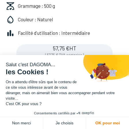
Grammage : 500 g
Couleur : Naturel
Facilité d'utilisation : Intermédiaire
57,75
€
HT
(
57,75
€
TVA comprise
)
Salut c'est DAGOMA...
les Cookies !
Soyez averti lorsque le produit est de
On a attendu d'être sûrs que le contenu de
nouveau en stock
ce site vous intéresse avant de vous
déranger, mais on aimerait bien vous accompagner pendant votre
visite...
C'est OK pour vous ?
Enregistrer pour plus tard
Consentements certifiés par
Non merci
Je choisis
OK pour moi