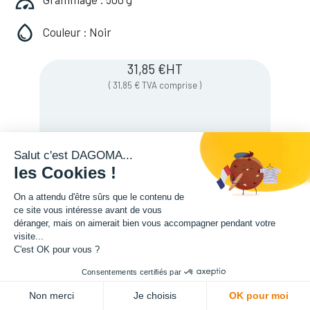
Couleur : Noir
31,85
€
HT
(
31,85
€
TVA comprise
)
Soyez averti lorsque le produit est de
Salut c'est DAGOMA...
nouveau en stock
les Cookies !
On a attendu d'être sûrs que le contenu de
Enregistrer pour plus tard
ce site vous intéresse avant de vous
déranger, mais on aimerait bien vous accompagner pendant votre
visite...
C'est OK pour vous ?
Consentements certifiés par
Non merci
Je choisis
OK pour moi